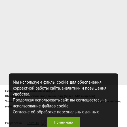
Мы используем файлы cookie для обеспечения
корректной работы сайта, аналитики и повышения
Сеть мебельных салонов «Санди»
удобства.
Шкафы-купе, широкий модельный ряд (более 340 моделей)
Продолжая использовать сайт, вы соглашаетесь на
Угловые шкафы-купе, спальни, комоды, кровати, прихожие, корпусная мебель,
использование файлов cookie.
мебель для спальни
Согласие об обработке персональных данных
Принимаю
Разработка —
Сайт НН