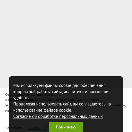
Мы используем файлы cookie для обеспечения
корректной работы сайта, аналитики и повышения
Сеть мебельных салонов «Санди»
удобства.
Шкафы-купе, широкий модельный ряд (более 340 моделей)
Продолжая использовать сайт, вы соглашаетесь на
Угловые шкафы-купе, спальни, комоды, кровати, прихожие, корпусная мебель,
использование файлов cookie.
мебель для спальни
Согласие об обработке персональных данных
Принимаю
Разработка —
Сайт НН