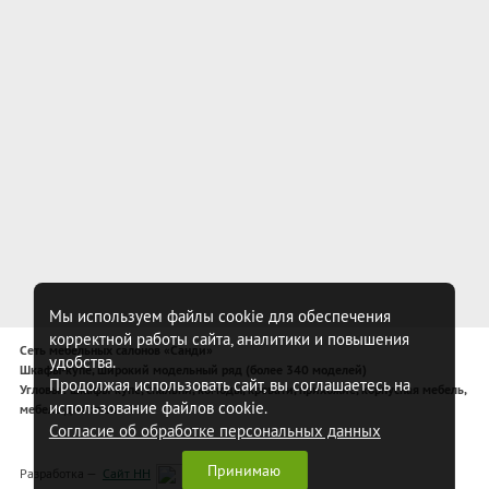
Мы используем файлы cookie для обеспечения
корректной работы сайта, аналитики и повышения
Сеть мебельных салонов «Санди»
удобства.
Шкафы-купе, широкий модельный ряд (более 340 моделей)
Продолжая использовать сайт, вы соглашаетесь на
Угловые шкафы-купе, спальни, комоды, кровати, прихожие, корпусная мебель,
использование файлов cookie.
мебель для спальни
Согласие об обработке персональных данных
Принимаю
Разработка —
Сайт НН