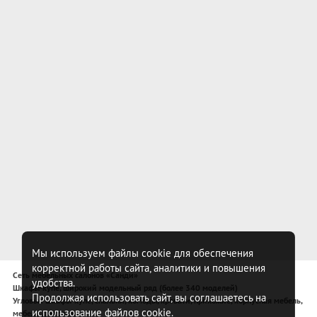
Мы используем файлы cookie для обеспечения
корректной работы сайта, аналитики и повышения
Сеть мебельных салонов «Санди»
удобства.
Шкафы-купе, широкий модельный ряд (более 340 моделей)
Продолжая использовать сайт, вы соглашаетесь на
Угловые шкафы-купе, спальни, комоды, кровати, прихожие, корпусная мебель,
использование файлов cookie.
мебель для спальни