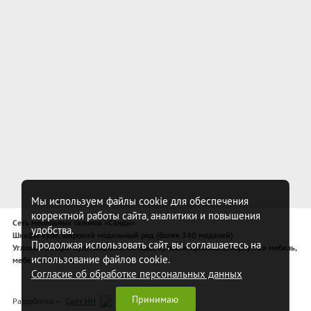
Мы используем файлы cookie для обеспечения
корректной работы сайта, аналитики и повышения
Сеть мебельных салонов «Санди»
удобства.
Шкафы-купе, широкий модельный ряд (более 340 моделей)
Продолжая использовать сайт, вы соглашаетесь на
Угловые шкафы-купе, спальни, комоды, кровати, прихожие, корпусная мебель,
использование файлов cookie.
мебель для спальни
Согласие об обработке персональных данных
Принимаю
Разработка —
Сайт НН