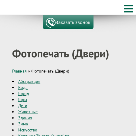
Заказать звонок
Фотопечать (Двери)
Главная
»
Фотопечать (Двери)
Абстракция
Вода
Город
Горы
Дети
Животные
Здания
Зима
Искусство
Картины Томаса Кинкейда