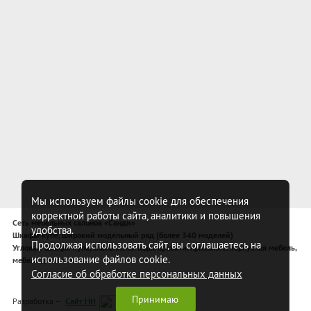
Мы используем файлы cookie для обеспечения
корректной работы сайта, аналитики и повышения
Сеть мебельных салонов «Санди»
удобства.
Шкафы-купе, широкий модельный ряд (более 340 моделей)
Продолжая использовать сайт, вы соглашаетесь на
Угловые шкафы-купе, спальни, комоды, кровати, прихожие, корпусная мебель,
использование файлов cookie.
мебель для спальни
Согласие об обработке персональных данных
Принимаю
Разработка —
Сайт НН