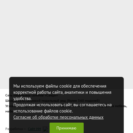
Мы используем файлы cookie для обеспечения
корректной работы сайта, аналитики и повышения
Сеть мебельных салонов «Санди»
удобства.
Шкафы-купе, широкий модельный ряд (более 340 моделей)
Продолжая использовать сайт, вы соглашаетесь на
Угловые шкафы-купе, спальни, комоды, кровати, прихожие, корпусная мебель,
использование файлов cookie.
мебель для спальни
Согласие об обработке персональных данных
Принимаю
Разработка —
Сайт НН