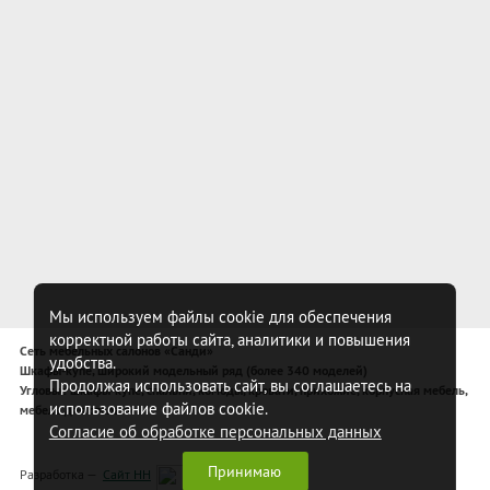
Мы используем файлы cookie для обеспечения
корректной работы сайта, аналитики и повышения
Сеть мебельных салонов «Санди»
удобства.
Шкафы-купе, широкий модельный ряд (более 340 моделей)
Продолжая использовать сайт, вы соглашаетесь на
Угловые шкафы-купе, спальни, комоды, кровати, прихожие, корпусная мебель,
использование файлов cookie.
мебель для спальни
Согласие об обработке персональных данных
Принимаю
Разработка —
Сайт НН