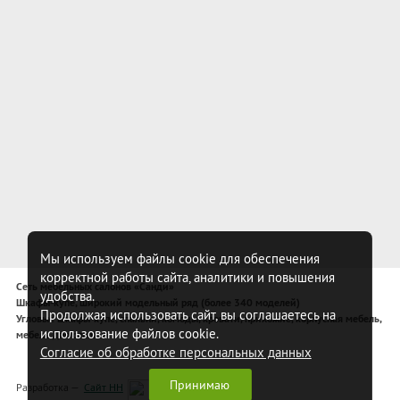
Мы используем файлы cookie для обеспечения
корректной работы сайта, аналитики и повышения
Сеть мебельных салонов «Санди»
удобства.
Шкафы-купе, широкий модельный ряд (более 340 моделей)
Продолжая использовать сайт, вы соглашаетесь на
Угловые шкафы-купе, спальни, комоды, кровати, прихожие, корпусная мебель,
использование файлов cookie.
мебель для спальни
Согласие об обработке персональных данных
Принимаю
Разработка —
Сайт НН