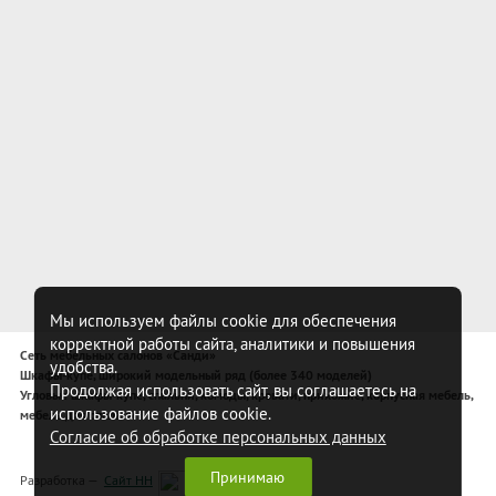
Мы используем файлы cookie для обеспечения
корректной работы сайта, аналитики и повышения
Сеть мебельных салонов «Санди»
удобства.
Шкафы-купе, широкий модельный ряд (более 340 моделей)
Продолжая использовать сайт, вы соглашаетесь на
Угловые шкафы-купе, спальни, комоды, кровати, прихожие, корпусная мебель,
использование файлов cookie.
мебель для спальни
Согласие об обработке персональных данных
Принимаю
Разработка —
Сайт НН