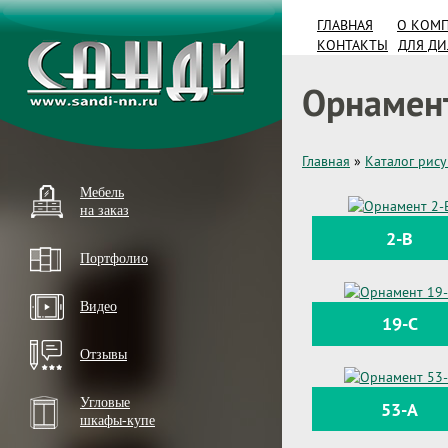
ГЛАВНАЯ
О КОМ
КОНТАКТЫ
ДЛЯ Д
Орнамен
Главная
»
Каталог рис
Мебель
на заказ
2-B
Портфолио
Видео
19-C
Отзывы
Угловые
53-A
шкафы-купе