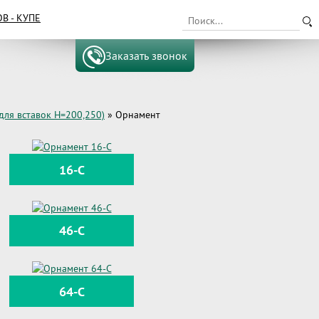
 - КУПЕ
Заказать звонок
для вставок Н=200,250)
»
Орнамент
16-C
46-С
64-C