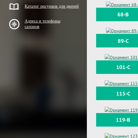
Каталог рисунков для дверей
68-B
Адреса и телефоны
салонов
89-C
101-C
115-C
119-B