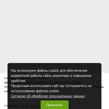
Мы используем файлы cookie для обеспечения
корректной работы сайта, аналитики и повышения
Сеть мебельных салонов «Санди»
удобства.
Шкафы-купе, широкий модельный ряд (более 340 моделей)
Продолжая использовать сайт, вы соглашаетесь на
Угловые шкафы-купе, спальни, комоды, кровати, прихожие, корпусная мебель,
использование файлов cookie.
мебель для спальни
Согласие об обработке персональных данных
Принимаю
Разработка —
Сайт НН