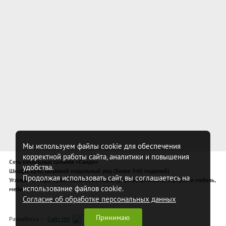
Мы используем файлы cookie для обеспечения
корректной работы сайта, аналитики и повышения
Сеть мебельных салонов «Санди»
удобства.
Шкафы-купе, широкий модельный ряд (более 340 моделей)
Продолжая использовать сайт, вы соглашаетесь на
Угловые шкафы-купе, спальни, комоды, кровати, прихожие, корпусная мебель,
использование файлов cookie.
мебель для спальни
Согласие об обработке персональных данных
Принимаю
Разработка —
Сайт НН