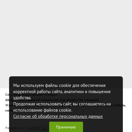
Мы используем файлы cookie для обеспечения
корректной работы сайта, аналитики и повышения
Сеть мебельных салонов «Санди»
удобства.
Шкафы-купе, широкий модельный ряд (более 340 моделей)
Продолжая использовать сайт, вы соглашаетесь на
Угловые шкафы-купе, спальни, комоды, кровати, прихожие, корпусная мебель,
использование файлов cookie.
мебель для спальни
Согласие об обработке персональных данных
Принимаю
Разработка —
Сайт НН