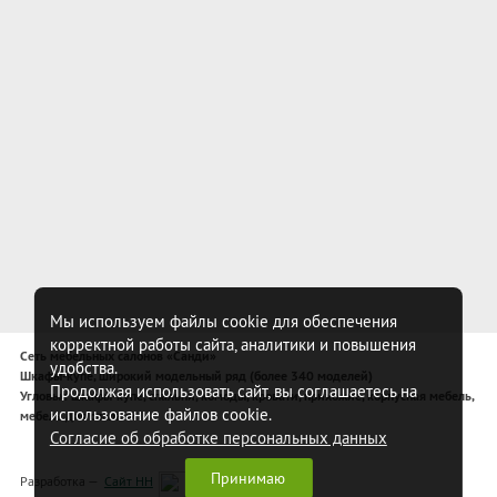
Мы используем файлы cookie для обеспечения
корректной работы сайта, аналитики и повышения
Сеть мебельных салонов «Санди»
удобства.
Шкафы-купе, широкий модельный ряд (более 340 моделей)
Продолжая использовать сайт, вы соглашаетесь на
Угловые шкафы-купе, спальни, комоды, кровати, прихожие, корпусная мебель,
использование файлов cookie.
мебель для спальни
Согласие об обработке персональных данных
Принимаю
Разработка —
Сайт НН