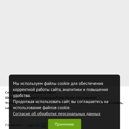
Мы используем файлы cookie для обеспечения
корректной работы сайта, аналитики и повышения
Сеть мебельных салонов «Санди»
удобства.
Шкафы-купе, широкий модельный ряд (более 340 моделей)
Продолжая использовать сайт, вы соглашаетесь на
Угловые шкафы-купе, спальни, комоды, кровати, прихожие, корпусная мебель,
использование файлов cookie.
мебель для спальни
Согласие об обработке персональных данных
Принимаю
Разработка —
Сайт НН