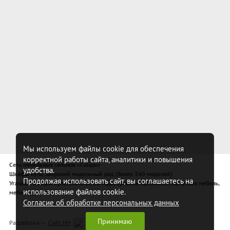
Мы используем файлы cookie для обеспечения
корректной работы сайта, аналитики и повышения
Сеть мебельных салонов «Санди»
удобства.
Шкафы-купе, широкий модельный ряд (более 340 моделей)
Продолжая использовать сайт, вы соглашаетесь на
Угловые шкафы-купе, спальни, комоды, кровати, прихожие, корпусная мебель,
использование файлов cookie.
мебель для спальни
Согласие об обработке персональных данных
Принимаю
Разработка —
Сайт НН