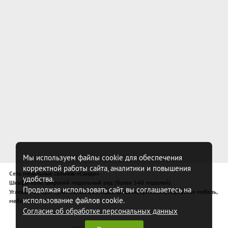
Мы используем файлы cookie для обеспечения
корректной работы сайта, аналитики и повышения
Сеть мебельных салонов «Санди»
удобства.
Шкафы-купе, широкий модельный ряд (более 340 моделей)
Продолжая использовать сайт, вы соглашаетесь на
Угловые шкафы-купе, спальни, комоды, кровати, прихожие, корпусная мебель,
использование файлов cookie.
мебель для спальни
Согласие об обработке персональных данных