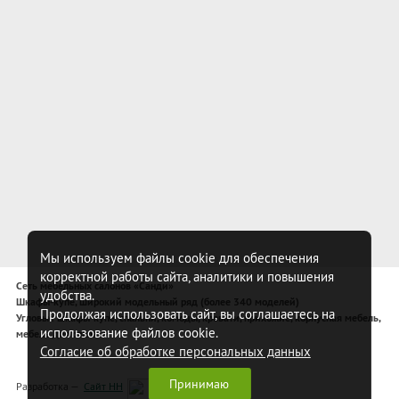
Мы используем файлы cookie для обеспечения
корректной работы сайта, аналитики и повышения
Сеть мебельных салонов «Санди»
удобства.
Шкафы-купе, широкий модельный ряд (более 340 моделей)
Продолжая использовать сайт, вы соглашаетесь на
Угловые шкафы-купе, спальни, комоды, кровати, прихожие, корпусная мебель,
использование файлов cookie.
мебель для спальни
Согласие об обработке персональных данных
Принимаю
Разработка —
Сайт НН