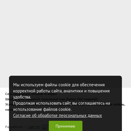
Мы используем файлы cookie для обеспечения
корректной работы сайта, аналитики и повышения
Сеть мебельных салонов «Санди»
удобства.
Шкафы-купе, широкий модельный ряд (более 340 моделей)
Продолжая использовать сайт, вы соглашаетесь на
Угловые шкафы-купе, спальни, комоды, кровати, прихожие, корпусная мебель,
использование файлов cookie.
мебель для спальни
Согласие об обработке персональных данных
Принимаю
Разработка —
Сайт НН