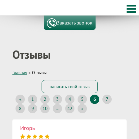
Заказать звонок
Отзывы
Главная
»
Отзывы
написать свой отзыв
«
1
2
3
4
5
6
7
8
9
10
...
42
»
Игорь