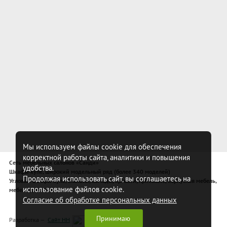
Мы используем файлы cookie для обеспечения
корректной работы сайта, аналитики и повышения
Сеть мебельных салонов «Санди»
удобства.
Шкафы-купе, широкий модельный ряд (более 340 моделей)
Продолжая использовать сайт, вы соглашаетесь на
Угловые шкафы-купе, спальни, комоды, кровати, прихожие, корпусная мебель,
использование файлов cookie.
мебель для спальни
Согласие об обработке персональных данных
Принимаю
Разработка —
Сайт НН