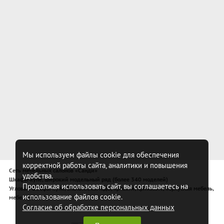
Мы используем файлы cookie для обеспечения
корректной работы сайта, аналитики и повышения
Сеть мебельных салонов «Санди»
удобства.
Шкафы-купе, широкий модельный ряд (более 340 моделей)
Продолжая использовать сайт, вы соглашаетесь на
Угловые шкафы-купе, спальни, комоды, кровати, прихожие, корпусная мебель,
использование файлов cookie.
мебель для спальни
Согласие об обработке персональных данных