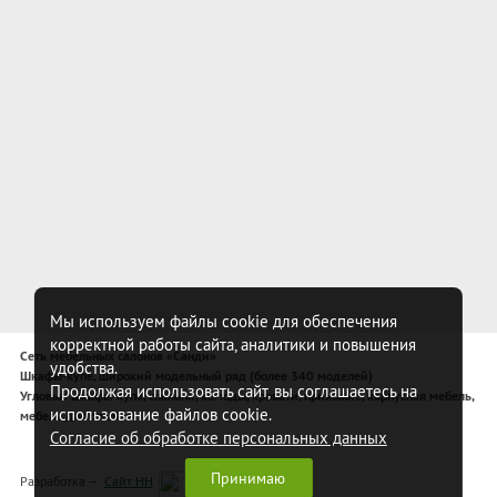
Мы используем файлы cookie для обеспечения
корректной работы сайта, аналитики и повышения
Сеть мебельных салонов «Санди»
удобства.
Шкафы-купе, широкий модельный ряд (более 340 моделей)
Продолжая использовать сайт, вы соглашаетесь на
Угловые шкафы-купе, спальни, комоды, кровати, прихожие, корпусная мебель,
использование файлов cookie.
мебель для спальни
Согласие об обработке персональных данных
Принимаю
Разработка —
Сайт НН