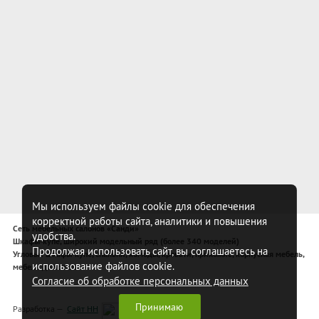
Мы используем файлы cookie для обеспечения
корректной работы сайта, аналитики и повышения
Сеть мебельных салонов «Санди»
удобства.
Шкафы-купе, широкий модельный ряд (более 340 моделей)
Продолжая использовать сайт, вы соглашаетесь на
Угловые шкафы-купе, спальни, комоды, кровати, прихожие, корпусная мебель,
использование файлов cookie.
мебель для спальни
Согласие об обработке персональных данных
Принимаю
Разработка —
Сайт НН